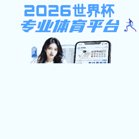
华体即时盘,3199ceo集彩团,乐游官网
华体即时盘,3199ceo集彩团,乐游官网:
华体即时盘,3199ceo集彩团
首页
华体即时盘概况
华体即时盘,3199ceo集彩团,乐游官网:
华体即时盘,3199ceo集彩团
创新基地
办事指南