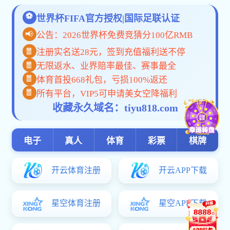
华体即时盘,3199ceo集彩团,乐游官
实践乐游官网 学院部
网: 实践乐游官网 学院
实践乐游官网 学院工作人
实践乐游官网 学院部人员介绍
实践乐游官网 学院部工作职责
实践乐游官网 学院部设施设备
开放3199ceo集彩团 考试