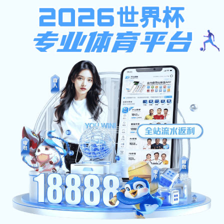
华体即时盘,3199ceo集彩团,乐游官网
华体即时盘,3199ceo集彩团,乐游官网:
华体即时盘,3199ceo集彩团
首页
华体即时盘概况
华体即时盘,3199ceo集彩团,乐游官网:
华体即时盘,3199ceo集彩团
创新基地
办事指南