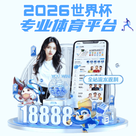
华体即时盘,3199ceo集彩团,乐游官网
华体即时盘,3199ceo集彩团,乐游官网:
华体即时盘,3199ceo集彩团
首页
华体即时盘概况
华体即时盘,3199ceo集彩团,乐游官网:
华体即时盘,3199ceo集彩团
创新基地
办事指南