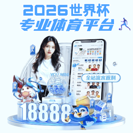
华体即时盘,3199ceo集彩团,乐游官网
华体即时盘,3199ceo集彩团,乐游官网:
华体即时盘,3199ceo集彩团
首页
华体即时盘概况
华体即时盘,3199ceo集彩团,乐游官网:
华体即时盘,3199ceo集彩团
创新基地
办事指南